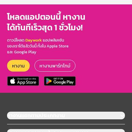
โหลดแอปตอนนี้ หางาน
ได้ทันทีเร็วสุด 1 ชั่วโมง!
ดาวน์โหลด
Daywork
แอปพลิเคชัน
ของเราได้แล้ววันนี้ ทั้งใน Apple Store
และ Google Play
หางาน
หางานพาร์ทไทม์
หางานแยกตามประเภทงาน