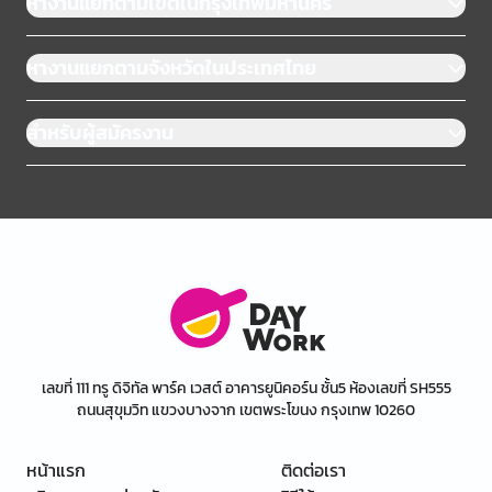
หางานแยกตามเขตในกรุงเทพมหานคร
หางานแยกตามจังหวัดในประเทศไทย
สำหรับผู้สมัครงาน
เลขที่ 111 ทรู ดิจิทัล พาร์ค เวสต์ อาคารยูนิคอร์น ชั้น5 ห้องเลขที่ SH555
ถนนสุขุมวิท แขวงบางจาก เขตพระโขนง กรุงเทพ 10260
หน้าแรก
ติดต่อเรา