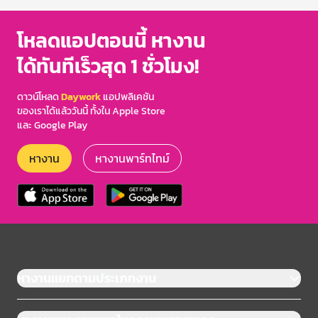
โหลดแอปตอนนี้ หางาน
ได้ทันทีเร็วสุด 1 ชั่วโมง!
ดาวน์โหลด
Daywork
แอปพลิเคชัน
ของเราได้แล้ววันนี้ ทั้งใน Apple Store
และ Google Play
หางาน
หางานพาร์ทไทม์
หางานแยกตามประเภทงาน