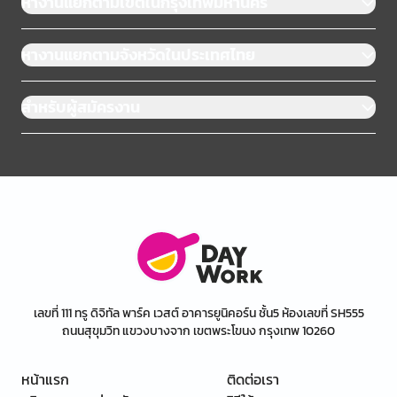
หางานแยกตามเขตในกรุงเทพมหานคร
หางานแยกตามจังหวัดในประเทศไทย
สำหรับผู้สมัครงาน
เลขที่ 111 ทรู ดิจิทัล พาร์ค เวสต์ อาคารยูนิคอร์น ชั้น5 ห้องเลขที่ SH555
ถนนสุขุมวิท แขวงบางจาก เขตพระโขนง กรุงเทพ 10260
หน้าแรก
ติดต่อเรา