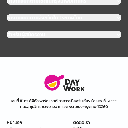
หางานแยกตามเขตในกรุงเทพมหานคร
หางานแยกตามจังหวัดในประเทศไทย
สำหรับผู้สมัครงาน
เลขที่ 111 ทรู ดิจิทัล พาร์ค เวสต์ อาคารยูนิคอร์น ชั้น5 ห้องเลขที่ SH555
ถนนสุขุมวิท แขวงบางจาก เขตพระโขนง กรุงเทพ 10260
หน้าแรก
ติดต่อเรา