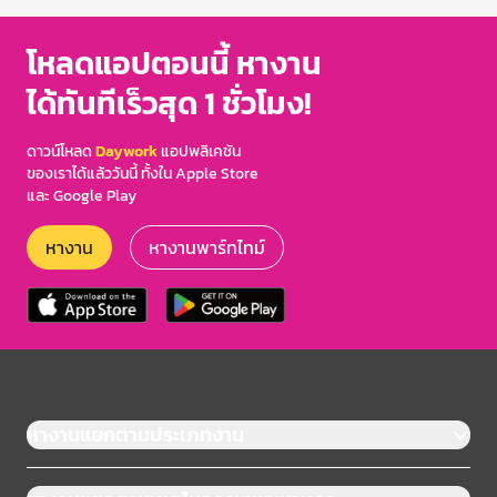
โหลดแอปตอนนี้ หางาน
ได้ทันทีเร็วสุด 1 ชั่วโมง!
ดาวน์โหลด
Daywork
แอปพลิเคชัน
ของเราได้แล้ววันนี้ ทั้งใน Apple Store
และ Google Play
หางาน
หางานพาร์ทไทม์
หางานแยกตามประเภทงาน