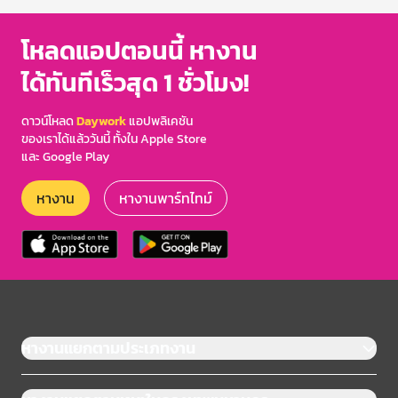
โหลดแอปตอนนี้ หางาน
ได้ทันทีเร็วสุด 1 ชั่วโมง!
ดาวน์โหลด
Daywork
แอปพลิเคชัน
ของเราได้แล้ววันนี้ ทั้งใน Apple Store
และ Google Play
หางาน
หางานพาร์ทไทม์
หางานแยกตามประเภทงาน