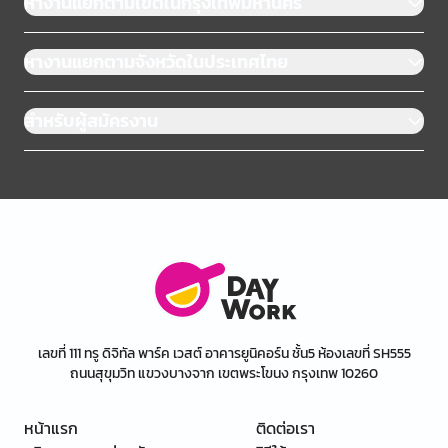
หางานแยกตามเขตในกรุงเทพมหานคร
หางานแยกตามจังหวัดในประเทศไทย
สำหรับผู้สมัครงาน
เลขที่ 111 ทรู ดิจิทัล พาร์ค เวสต์ อาคารยูนิคอร์น ชั้น5 ห้องเลขที่ SH555
ถนนสุขุมวิท แขวงบางจาก เขตพระโขนง กรุงเทพ 10260
หน้าแรก
ติดต่อเรา