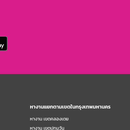
หางานแยกตามเขตในกรุงเทพมหานคร
หางาน เขตคลองเตย
หางาน เขตปทุมวัน