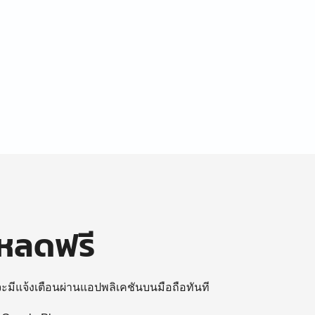
โหลดฟรี
 จะมีแจ้งเตือนผ่านแอปพลิเคชันบนมือถือทันที