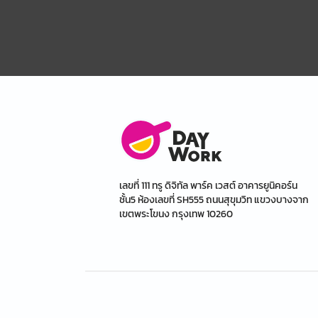
เลขที่ 111 ทรู ดิจิทัล พาร์ค เวสต์ อาคารยูนิคอร์น
ชั้น5 ห้องเลขที่ SH555 ถนนสุขุมวิท แขวงบางจาก
เขตพระโขนง กรุงเทพ 10260