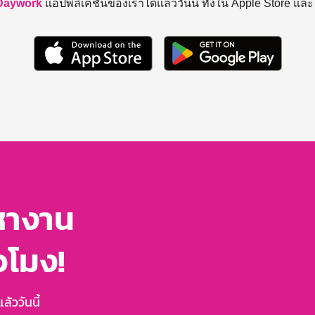
Daywork
แอปพลิเคชันของเราได้แล้ววันนี้ ทั้งใน Apple Store แล
หางาน
่วโมง!
้ววันนี้