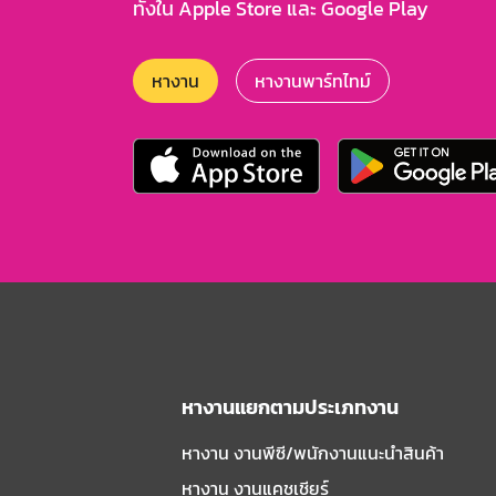
ทั้งใน Apple Store และ Google Play
หางาน
หางานพาร์ทไทม์
หางานแยกตามประเภทงาน
หางาน งานพีซี/พนักงานแนะนําสินค้า
หางาน งานแคชเชียร์