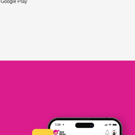
ะ Google Play