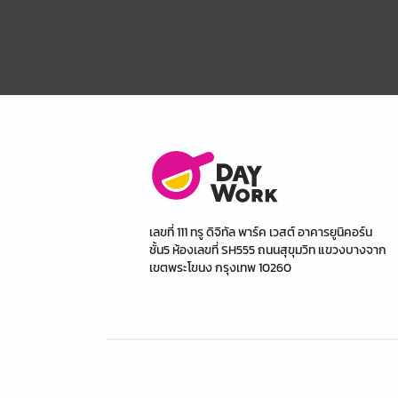
เลขที่ 111 ทรู ดิจิทัล พาร์ค เวสต์ อาคารยูนิคอร์น
ชั้น5 ห้องเลขที่ SH555 ถนนสุขุมวิท แขวงบางจาก
เขตพระโขนง กรุงเทพ 10260