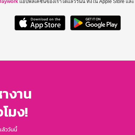
Daywork
แอปพลิเคชันของเราได้แล้ววันนี้ ทั้งใน Apple Store แล
หางาน
่วโมง!
้ววันนี้