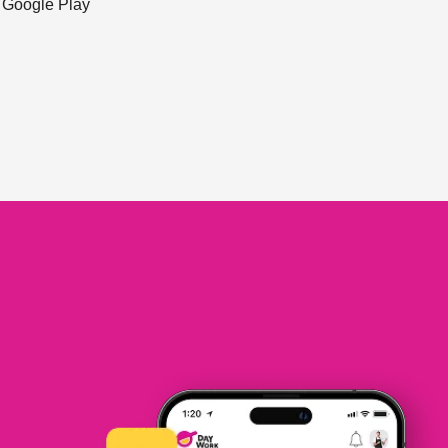
ะ Google Play