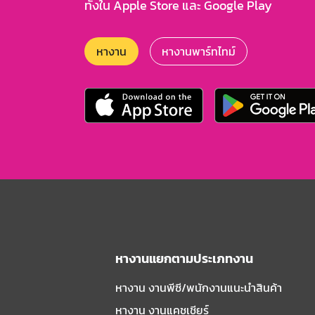
ทั้งใน Apple Store และ Google Play
หางาน
หางานพาร์ทไทม์
หางานแยกตามประเภทงาน
หางาน งานพีซี/พนักงานแนะนําสินค้า
หางาน งานแคชเชียร์