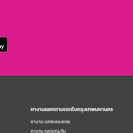
หางานแยกตามเขตในกรุงเทพมหานคร
หางาน เขตคลองเตย
หางาน เขตปทุมวัน