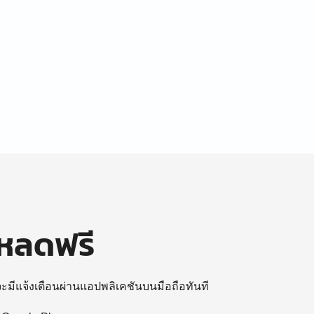
โหลดฟรี
 จะมีแจ้งเตือนผ่านแอปพลิเคชันบนมือถือทันที