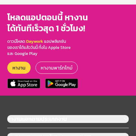
โหลดแอปตอนนี้ หางาน
ได้ทันทีเร็วสุด 1 ชั่วโมง!
ดาวน์โหลด
Daywork
แอปพลิเคชัน
ของเราได้แล้ววันนี้ ทั้งใน Apple Store
และ Google Play
หางาน
หางานพาร์ทไทม์
หางานแยกตามประเภทงาน