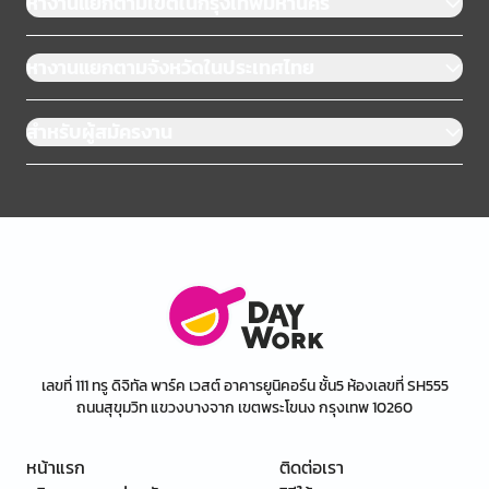
หางานแยกตามเขตในกรุงเทพมหานคร
หางานแยกตามจังหวัดในประเทศไทย
สำหรับผู้สมัครงาน
เลขที่ 111 ทรู ดิจิทัล พาร์ค เวสต์ อาคารยูนิคอร์น ชั้น5 ห้องเลขที่ SH555
ถนนสุขุมวิท แขวงบางจาก เขตพระโขนง กรุงเทพ 10260
หน้าแรก
ติดต่อเรา