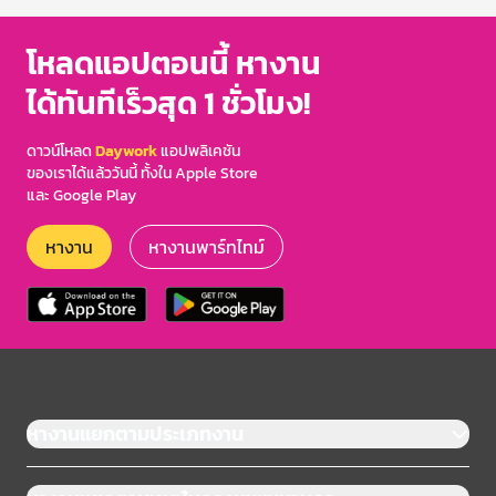
โหลดแอปตอนนี้ หางาน
ได้ทันทีเร็วสุด 1 ชั่วโมง!
ดาวน์โหลด
Daywork
แอปพลิเคชัน
ของเราได้แล้ววันนี้ ทั้งใน Apple Store
และ Google Play
หางาน
หางานพาร์ทไทม์
หางานแยกตามประเภทงาน