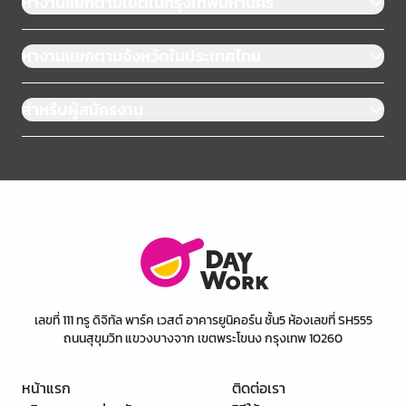
หางานแยกตามเขตในกรุงเทพมหานคร
หางานแยกตามจังหวัดในประเทศไทย
สำหรับผู้สมัครงาน
เลขที่ 111 ทรู ดิจิทัล พาร์ค เวสต์ อาคารยูนิคอร์น ชั้น5 ห้องเลขที่ SH555
ถนนสุขุมวิท แขวงบางจาก เขตพระโขนง กรุงเทพ 10260
หน้าแรก
ติดต่อเรา