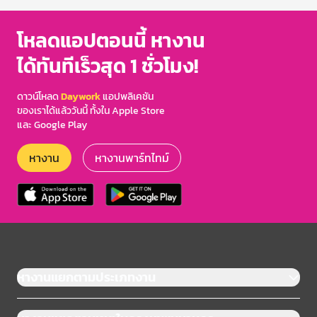
โหลดแอปตอนนี้ หางาน
ได้ทันทีเร็วสุด 1 ชั่วโมง!
ดาวน์โหลด
Daywork
แอปพลิเคชัน
ของเราได้แล้ววันนี้ ทั้งใน Apple Store
และ Google Play
หางาน
หางานพาร์ทไทม์
หางานแยกตามประเภทงาน