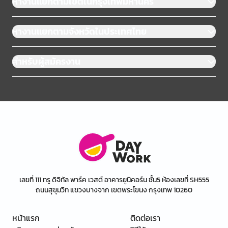
หางานแยกตามเขตในกรุงเทพมหานคร
หางานแยกตามจังหวัดในประเทศไทย
สำหรับผู้สมัครงาน
เลขที่ 111 ทรู ดิจิทัล พาร์ค เวสต์ อาคารยูนิคอร์น ชั้น5 ห้องเลขที่ SH555
ถนนสุขุมวิท แขวงบางจาก เขตพระโขนง กรุงเทพ 10260
หน้าแรก
ติดต่อเรา