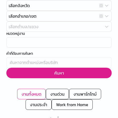
เลือกจังหวัด
เลือกอำเภอ/เขต
เลือกตำบล/แขวง
หมวดหมู่งาน
คำที่ต้องการค้นหา
ค้นหา
งานทั้งหมด
งานด่วน
งานพาร์ทไทม์
งานประจำ
Work from Home