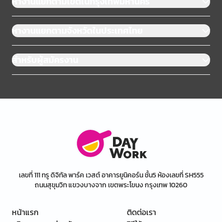
หางานแยกตามเขตในกรุงเทพมหานคร
หางานแยกตามจังหวัดในประเทศไทย
สำหรับผู้สมัครงาน
เลขที่ 111 ทรู ดิจิทัล พาร์ค เวสต์ อาคารยูนิคอร์น ชั้น5 ห้องเลขที่ SH555
ถนนสุขุมวิท แขวงบางจาก เขตพระโขนง กรุงเทพ 10260
หน้าแรก
ติดต่อเรา