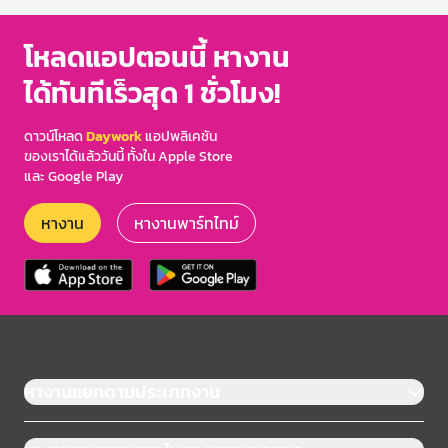
โหลดแอปตอนนี้ หางาน
ได้ทันทีเร็วสุด 1 ชั่วโมง!
ดาวน์โหลด
Daywork
แอปพลิเคชัน
ของเราได้แล้ววันนี้ ทั้งใน Apple Store
และ Google Play
หางาน
หางานพาร์ทไทม์
หางานแยกตามประเภทงาน