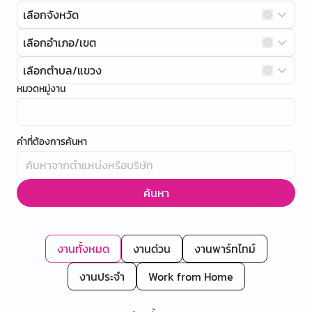
เลือกจังหวัด
เลือกอำเภอ/เขต
เลือกตำบล/แขวง
หมวดหมู่งาน
คำที่ต้องการค้นหา
ค้นหา
งานทั้งหมด
งานด่วน
งานพาร์ทไทม์
งานประจำ
Work from Home