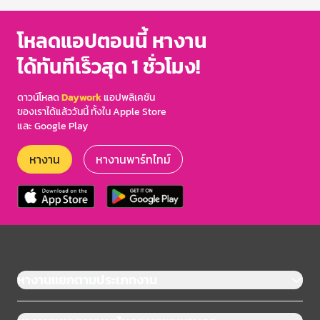
โหลดแอปตอนนี้ หางาน
ได้ทันทีเร็วสุด 1 ชั่วโมง!
ดาวน์โหลด
Daywork
แอปพลิเคชัน
ของเราได้แล้ววันนี้ ทั้งใน Apple Store
และ Google Play
หางาน
หางานพาร์ทไทม์
หางานแยกตามประเภทงาน