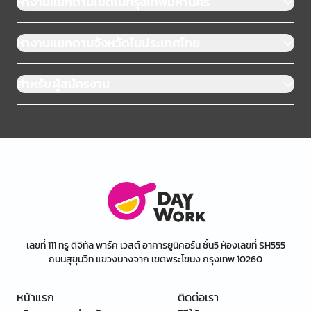
หางานแยกตามเขตในกรุงเทพมหานคร
หางานแยกตามจังหวัดในประเทศไทย
สำหรับผู้สมัครงาน
เลขที่ 111 ทรู ดิจิทัล พาร์ค เวสต์ อาคารยูนิคอร์น ชั้น5 ห้องเลขที่ SH555
ถนนสุขุมวิท แขวงบางจาก เขตพระโขนง กรุงเทพ 10260
หน้าแรก
ติดต่อเรา