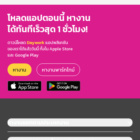
โหลดแอปตอนนี้ หางาน
ได้ทันทีเร็วสุด 1 ชั่วโมง!
ดาวน์โหลด
Daywork
แอปพลิเคชัน
ของเราได้แล้ววันนี้ ทั้งใน Apple Store
และ Google Play
หางาน
หางานพาร์ทไทม์
หางานแยกตามประเภทงาน