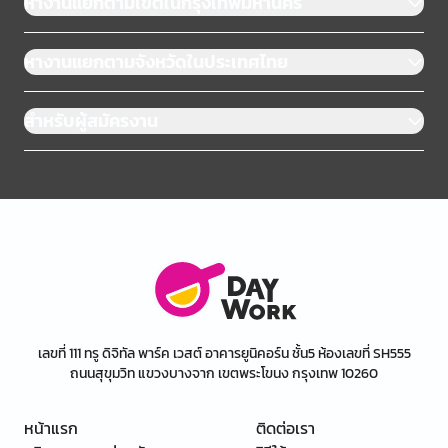
หางานแยกตามเขตในกรุงเทพมหานคร
หางานแยกตามจังหวัดในประเทศไทย
สำหรับผู้สมัครงาน
เลขที่ 111 ทรู ดิจิทัล พาร์ค เวสต์ อาคารยูนิคอร์น ชั้น5 ห้องเลขที่ SH555
ถนนสุขุมวิท แขวงบางจาก เขตพระโขนง กรุงเทพ 10260
หน้าแรก
ติดต่อเรา