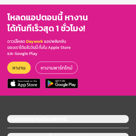
โหลดแอปตอนนี้ หางาน
ได้ทันทีเร็วสุด 1 ชั่วโมง!
ดาวน์โหลด
Daywork
แอปพลิเคชัน
ของเราได้แล้ววันนี้ ทั้งใน Apple Store
และ Google Play
หางาน
หางานพาร์ทไทม์
หางานแยกตามประเภทงาน