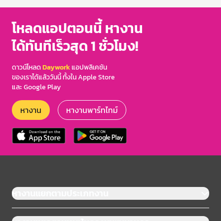
โหลดแอปตอนนี้ หางาน
ได้ทันทีเร็วสุด 1 ชั่วโมง!
ดาวน์โหลด
Daywork
แอปพลิเคชัน
ของเราได้แล้ววันนี้ ทั้งใน Apple Store
และ Google Play
หางาน
หางานพาร์ทไทม์
หางานแยกตามประเภทงาน