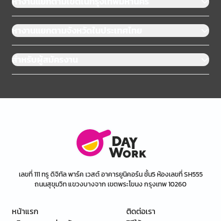
หางานแยกตามเขตในกรุงเทพมหานคร
หางานแยกตามจังหวัดในประเทศไทย
สำหรับผู้สมัครงาน
เลขที่ 111 ทรู ดิจิทัล พาร์ค เวสต์ อาคารยูนิคอร์น ชั้น5 ห้องเลขที่ SH555
ถนนสุขุมวิท แขวงบางจาก เขตพระโขนง กรุงเทพ 10260
หน้าแรก
ติดต่อเรา