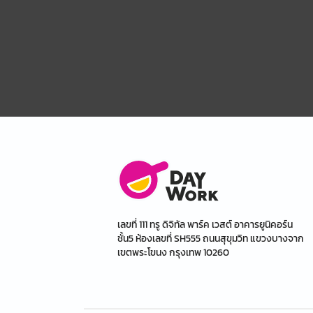
เลขที่ 111 ทรู ดิจิทัล พาร์ค เวสต์ อาคารยูนิคอร์น
ชั้น5 ห้องเลขที่ SH555 ถนนสุขุมวิท แขวงบางจาก
เขตพระโขนง กรุงเทพ 10260