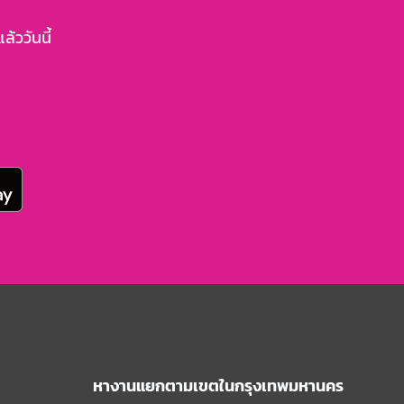
้ววันนี้
หางานแยกตามเขตในกรุงเทพมหานคร