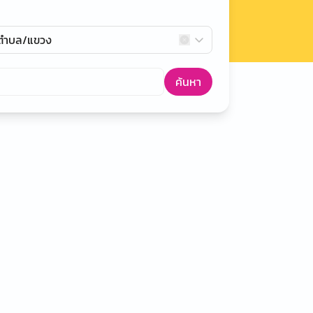
กตำบล/แขวง
ค้นหา