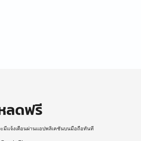
โหลดฟรี
 จะมีแจ้งเตือนผ่านแอปพลิเคชันบนมือถือทันที