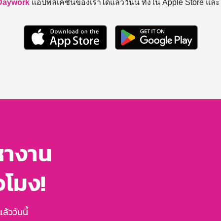
Daywork
แอปพลิเคชันของเราได้แล้ววันนี้ ทั้งใน Apple Store แล
หางาน
่วโมง!
้ววันนี้