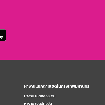
หางานแยกตามเขตในกรุงเทพมหานคร
หางาน เขตคลองเตย
หางาน เขตปทุมวัน