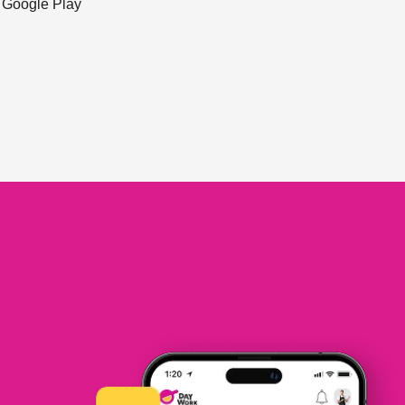
ะ Google Play