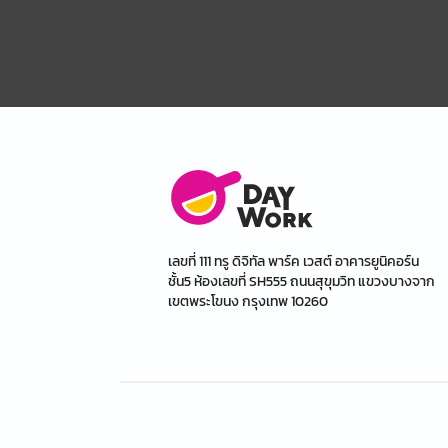
เลขที่ 111 ทรู ดิจิทัล พาร์ค เวสต์ อาคารยูนิคอร์น
ชั้น5 ห้องเลขที่ SH555 ถนนสุขุมวิท แขวงบางจาก
เขตพระโขนง กรุงเทพ 10260