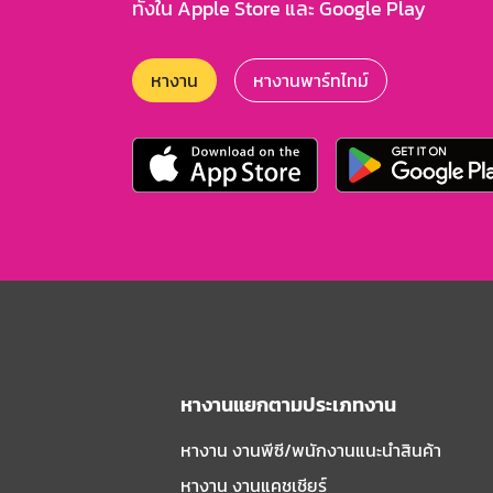
ทั้งใน Apple Store และ Google Play
หางาน
หางานพาร์ทไทม์
หางานแยกตามประเภทงาน
หางาน งานพีซี/พนักงานแนะนําสินค้า
หางาน งานแคชเชียร์