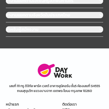
หางานแยกตามเขตในกรุงเทพมหานคร
หางานแยกตามจังหวัดในประเทศไทย
สำหรับผู้สมัครงาน
เลขที่ 111 ทรู ดิจิทัล พาร์ค เวสต์ อาคารยูนิคอร์น ชั้น5 ห้องเลขที่ SH555
ถนนสุขุมวิท แขวงบางจาก เขตพระโขนง กรุงเทพ 10260
หน้าแรก
ติดต่อเรา