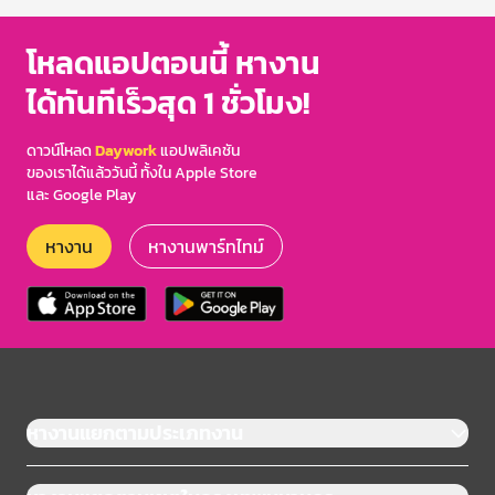
โหลดแอปตอนนี้ หางาน
ได้ทันทีเร็วสุด 1 ชั่วโมง!
ดาวน์โหลด
Daywork
แอปพลิเคชัน
ของเราได้แล้ววันนี้ ทั้งใน Apple Store
และ Google Play
หางาน
หางานพาร์ทไทม์
หางานแยกตามประเภทงาน