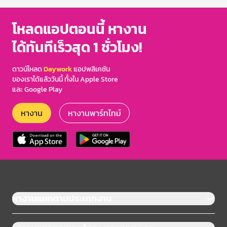
โหลดแอปตอนนี้ หางาน
ได้ทันทีเร็วสุด 1 ชั่วโมง!
ดาวน์โหลด
Daywork
แอปพลิเคชัน
ของเราได้แล้ววันนี้ ทั้งใน Apple Store
และ Google Play
หางาน
หางานพาร์ทไทม์
หางานแยกตามประเภทงาน