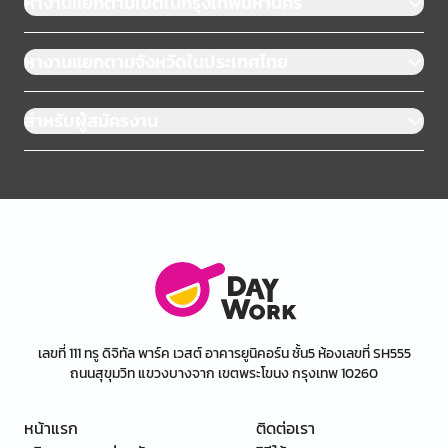
หางานแยกตามเขตในกรุงเทพมหานคร
หางานแยกตามจังหวัดในประเทศไทย
สำหรับผู้สมัครงาน
เลขที่ 111 ทรู ดิจิทัล พาร์ค เวสต์ อาคารยูนิคอร์น ชั้น5 ห้องเลขที่ SH555
ถนนสุขุมวิท แขวงบางจาก เขตพระโขนง กรุงเทพ 10260
หน้าแรก
ติดต่อเรา