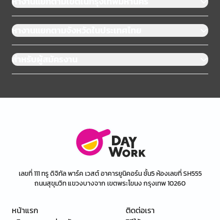
หางานแยกตามเขตในกรุงเทพมหานคร
หางานแยกตามจังหวัดในประเทศไทย
สำหรับผู้สมัครงาน
เลขที่ 111 ทรู ดิจิทัล พาร์ค เวสต์ อาคารยูนิคอร์น ชั้น5 ห้องเลขที่ SH555
ถนนสุขุมวิท แขวงบางจาก เขตพระโขนง กรุงเทพ 10260
หน้าแรก
ติดต่อเรา