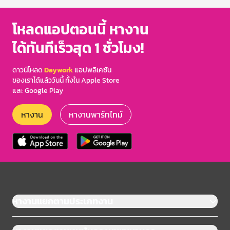
โหลดแอปตอนนี้ หางาน
ได้ทันทีเร็วสุด 1 ชั่วโมง!
ดาวน์โหลด
Daywork
แอปพลิเคชัน
ของเราได้แล้ววันนี้ ทั้งใน Apple Store
และ Google Play
หางาน
หางานพาร์ทไทม์
หางานแยกตามประเภทงาน