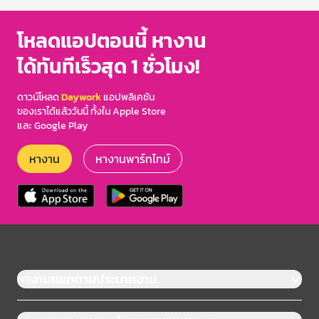
โหลดแอปตอนนี้ หางาน
ได้ทันทีเร็วสุด 1 ชั่วโมง!
ดาวน์โหลด
Daywork
แอปพลิเคชัน
ของเราได้แล้ววันนี้ ทั้งใน Apple Store
และ Google Play
หางาน
หางานพาร์ทไทม์
หางานแยกตามประเภทงาน