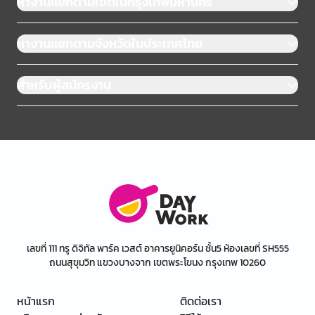
หางานแยกตามเขตในกรุงเทพมหานคร
หางานแยกตามจังหวัดในประเทศไทย
สำหรับผู้สมัครงาน
เลขที่ 111 ทรู ดิจิทัล พาร์ค เวสต์ อาคารยูนิคอร์น ชั้น5 ห้องเลขที่ SH555
ถนนสุขุมวิท แขวงบางจาก เขตพระโขนง กรุงเทพ 10260
หน้าแรก
ติดต่อเรา