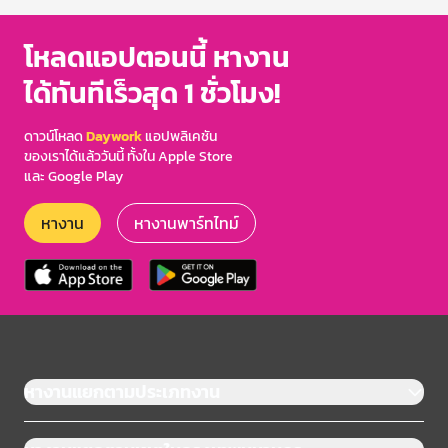
โหลดแอปตอนนี้ หางาน
ได้ทันทีเร็วสุด 1 ชั่วโมง!
ดาวน์โหลด
Daywork
แอปพลิเคชัน
ของเราได้แล้ววันนี้ ทั้งใน Apple Store
และ Google Play
หางาน
หางานพาร์ทไทม์
หางานแยกตามประเภทงาน