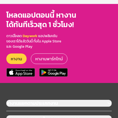
โหลดแอปตอนนี้ หางาน
ได้ทันทีเร็วสุด 1 ชั่วโมง!
ดาวน์โหลด
Daywork
แอปพลิเคชัน
ของเราได้แล้ววันนี้ ทั้งใน Apple Store
และ Google Play
หางาน
หางานพาร์ทไทม์
หางานแยกตามประเภทงาน