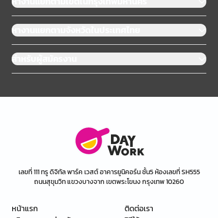
หางานแยกตามเขตในกรุงเทพมหานคร
หางานแยกตามจังหวัดในประเทศไทย
สำหรับผู้สมัครงาน
เลขที่ 111 ทรู ดิจิทัล พาร์ค เวสต์ อาคารยูนิคอร์น ชั้น5 ห้องเลขที่ SH555
ถนนสุขุมวิท แขวงบางจาก เขตพระโขนง กรุงเทพ 10260
หน้าแรก
ติดต่อเรา