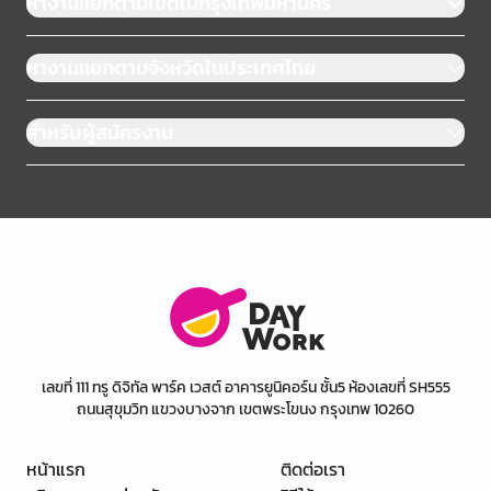
หางานแยกตามเขตในกรุงเทพมหานคร
หางานแยกตามจังหวัดในประเทศไทย
สำหรับผู้สมัครงาน
เลขที่ 111 ทรู ดิจิทัล พาร์ค เวสต์ อาคารยูนิคอร์น ชั้น5 ห้องเลขที่ SH555
ถนนสุขุมวิท แขวงบางจาก เขตพระโขนง กรุงเทพ 10260
หน้าแรก
ติดต่อเรา