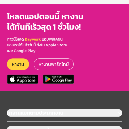
โหลดแอปตอนนี้ หางาน
ได้ทันทีเร็วสุด 1 ชั่วโมง!
ดาวน์โหลด
Daywork
แอปพลิเคชัน
ของเราได้แล้ววันนี้ ทั้งใน Apple Store
และ Google Play
หางาน
หางานพาร์ทไทม์
หางานแยกตามประเภทงาน