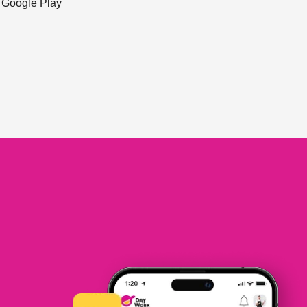
ะ Google Play