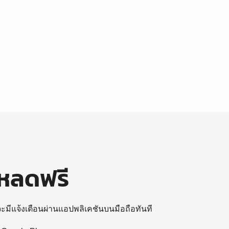
โหลดฟรี
 จะมีแจ้งเตือนผ่านแอปพลิเคชันบนมือถือทันที