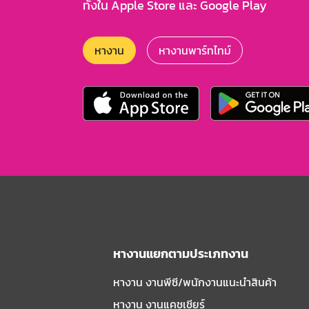
ทั้งใน Apple Store และ Google Play
หางาน
หางานพาร์ทไทม์
หางานแยกตามประเภทงาน
หางาน งานพีซี/พนักงานแนะนําสินค้า
หางาน งานแคชเชียร์