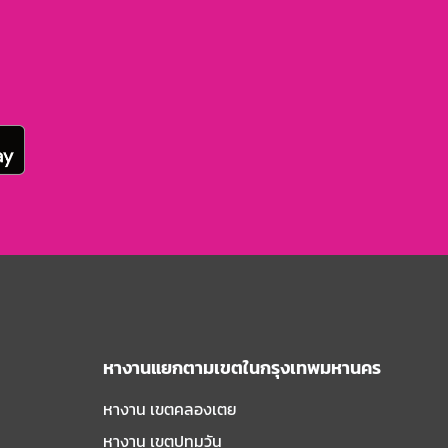
หางานแยกตามเขตในกรุงเทพมหานคร
หางาน เขตคลองเตย
หางาน เขตปทุมวัน