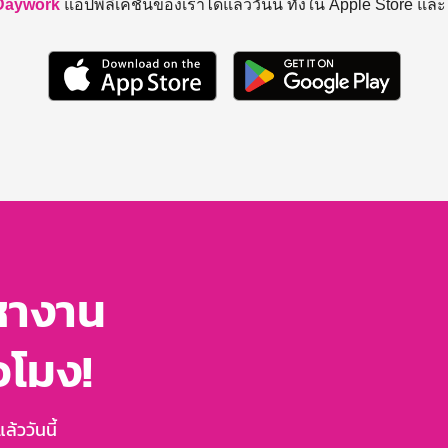
Daywork
แอปพลิเคชันของเราได้แล้ววันนี้ ทั้งใน Apple Store แล
หางาน
่วโมง!
้ววันนี้