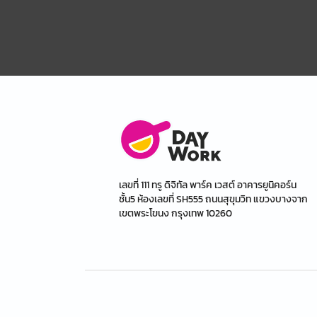
เลขที่ 111 ทรู ดิจิทัล พาร์ค เวสต์ อาคารยูนิคอร์น
ชั้น5 ห้องเลขที่ SH555 ถนนสุขุมวิท แขวงบางจาก
เขตพระโขนง กรุงเทพ 10260