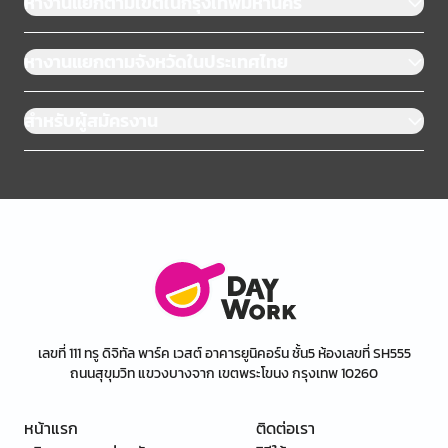
หางานแยกตามเขตในกรุงเทพมหานคร
หางานแยกตามจังหวัดในประเทศไทย
สำหรับผู้สมัครงาน
เลขที่ 111 ทรู ดิจิทัล พาร์ค เวสต์ อาคารยูนิคอร์น ชั้น5 ห้องเลขที่ SH555
ถนนสุขุมวิท แขวงบางจาก เขตพระโขนง กรุงเทพ 10260
หน้าแรก
ติดต่อเรา