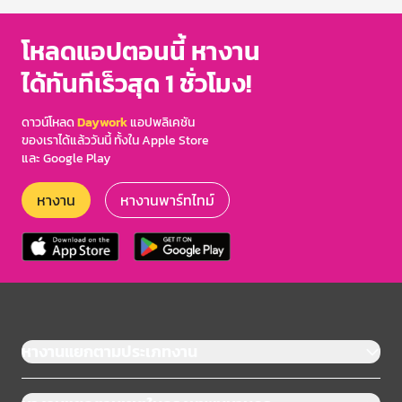
โหลดแอปตอนนี้ หางาน
ได้ทันทีเร็วสุด 1 ชั่วโมง!
ดาวน์โหลด
Daywork
แอปพลิเคชัน
ของเราได้แล้ววันนี้ ทั้งใน Apple Store
และ Google Play
หางาน
หางานพาร์ทไทม์
หางานแยกตามประเภทงาน