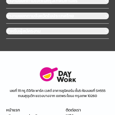
หางานแยกตามเขตในกรุงเทพมหานคร
หางานแยกตามจังหวัดในประเทศไทย
สำหรับผู้สมัครงาน
เลขที่ 111 ทรู ดิจิทัล พาร์ค เวสต์ อาคารยูนิคอร์น ชั้น5 ห้องเลขที่ SH555
ถนนสุขุมวิท แขวงบางจาก เขตพระโขนง กรุงเทพ 10260
หน้าแรก
ติดต่อเรา