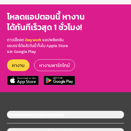
โหลดแอปตอนนี้ หางาน
ได้ทันทีเร็วสุด 1 ชั่วโมง!
ดาวน์โหลด
Daywork
แอปพลิเคชัน
ของเราได้แล้ววันนี้ ทั้งใน Apple Store
และ Google Play
หางาน
หางานพาร์ทไทม์
หางานแยกตามประเภทงาน