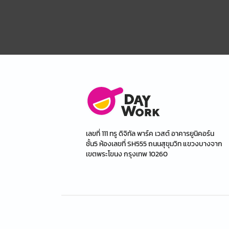
เลขที่ 111 ทรู ดิจิทัล พาร์ค เวสต์ อาคารยูนิคอร์น
ชั้น5 ห้องเลขที่ SH555 ถนนสุขุมวิท แขวงบางจาก
เขตพระโขนง กรุงเทพ 10260