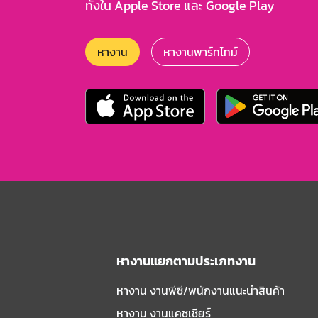
ทั้งใน Apple Store และ Google Play
หางาน
หางานพาร์ทไทม์
หางานแยกตามประเภทงาน
หางาน งานพีซี/พนักงานแนะนําสินค้า
หางาน งานแคชเชียร์