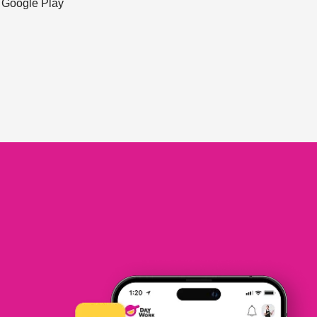
ะ Google Play