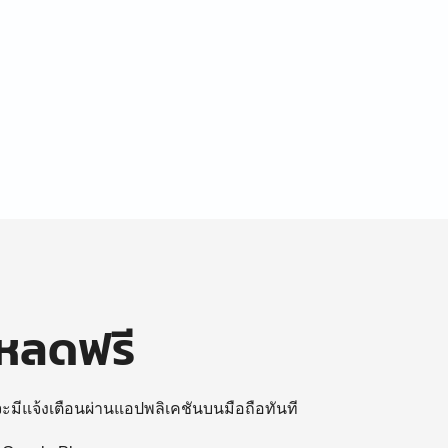
โหลดฟรี
 จะมีแจ้งเตือนผ่านแอปพลิเคชันบนมือถือทันที