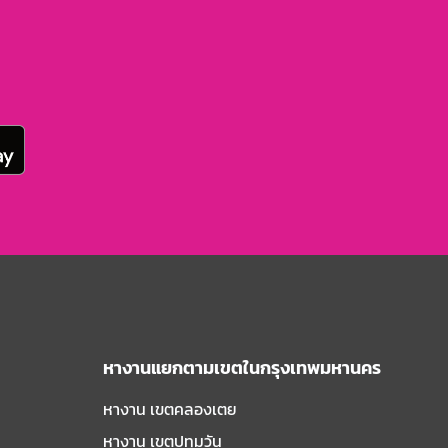
หางานแยกตามเขตในกรุงเทพมหานคร
หางาน เขตคลองเตย
หางาน เขตปทุมวัน