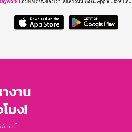
Daywork
แอปพลิเคชันของเราได้แล้ววันนี้ ทั้งใน Apple Store แล
หางาน
่วโมง!
้ววันนี้