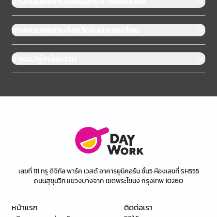
หางานแยกตามเขตในกรุงเทพมหานคร
หางานแยกตามจังหวัดในประเทศไทย
สำหรับผู้สมัครงาน
เลขที่ 111 ทรู ดิจิทัล พาร์ค เวสต์ อาคารยูนิคอร์น ชั้น5 ห้องเลขที่ SH555
ถนนสุขุมวิท แขวงบางจาก เขตพระโขนง กรุงเทพ 10260
หน้าแรก
ติดต่อเรา