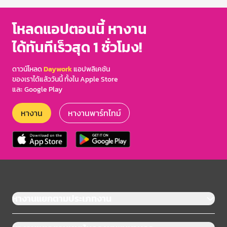
โหลดแอปตอนนี้ หางาน
ได้ทันทีเร็วสุด 1 ชั่วโมง!
ดาวน์โหลด
Daywork
แอปพลิเคชัน
ของเราได้แล้ววันนี้ ทั้งใน Apple Store
และ Google Play
หางาน
หางานพาร์ทไทม์
หางานแยกตามประเภทงาน