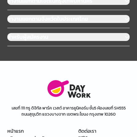
หางานแยกตามเขตในกรุงเทพมหานคร
หางานแยกตามจังหวัดในประเทศไทย
สำหรับผู้สมัครงาน
เลขที่ 111 ทรู ดิจิทัล พาร์ค เวสต์ อาคารยูนิคอร์น ชั้น5 ห้องเลขที่ SH555
ถนนสุขุมวิท แขวงบางจาก เขตพระโขนง กรุงเทพ 10260
หน้าแรก
ติดต่อเรา