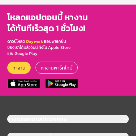
โหลดแอปตอนนี้ หางาน
ได้ทันทีเร็วสุด 1 ชั่วโมง!
ดาวน์โหลด
Daywork
แอปพลิเคชัน
ของเราได้แล้ววันนี้ ทั้งใน Apple Store
และ Google Play
หางาน
หางานพาร์ทไทม์
หางานแยกตามประเภทงาน