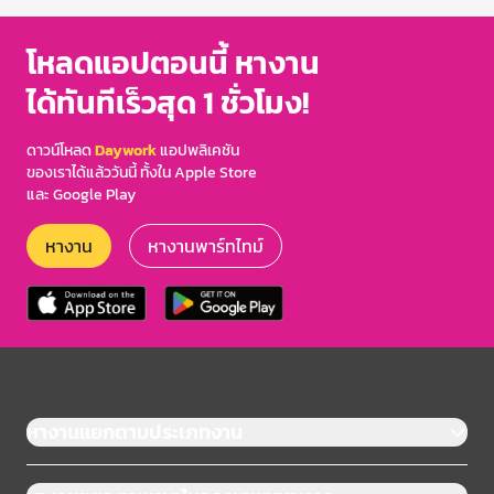
โหลดแอปตอนนี้ หางาน
ได้ทันทีเร็วสุด 1 ชั่วโมง!
ดาวน์โหลด
Daywork
แอปพลิเคชัน
ของเราได้แล้ววันนี้ ทั้งใน Apple Store
และ Google Play
หางาน
หางานพาร์ทไทม์
หางานแยกตามประเภทงาน