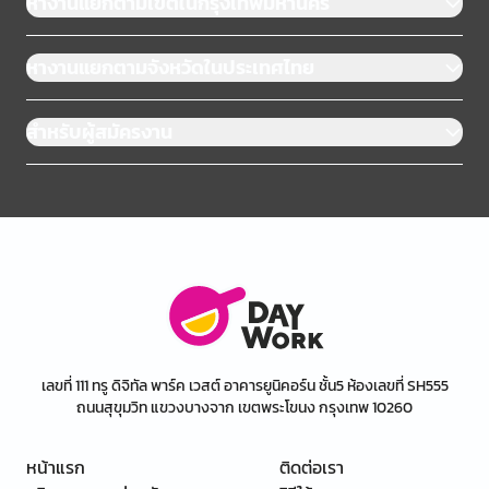
หางานแยกตามเขตในกรุงเทพมหานคร
หางานแยกตามจังหวัดในประเทศไทย
สำหรับผู้สมัครงาน
เลขที่ 111 ทรู ดิจิทัล พาร์ค เวสต์ อาคารยูนิคอร์น ชั้น5 ห้องเลขที่ SH555
ถนนสุขุมวิท แขวงบางจาก เขตพระโขนง กรุงเทพ 10260
หน้าแรก
ติดต่อเรา