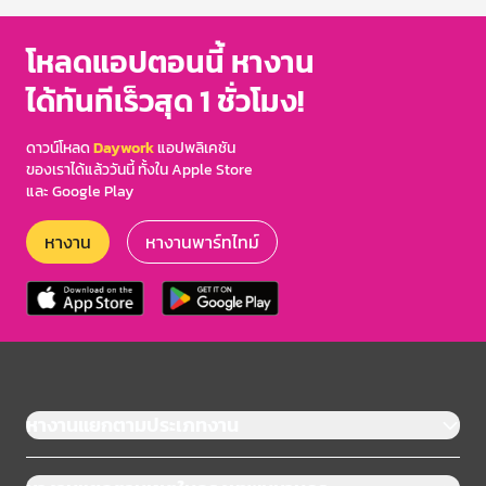
โหลดแอปตอนนี้ หางาน
ได้ทันทีเร็วสุด 1 ชั่วโมง!
ดาวน์โหลด
Daywork
แอปพลิเคชัน
ของเราได้แล้ววันนี้ ทั้งใน Apple Store
และ Google Play
หางาน
หางานพาร์ทไทม์
หางานแยกตามประเภทงาน