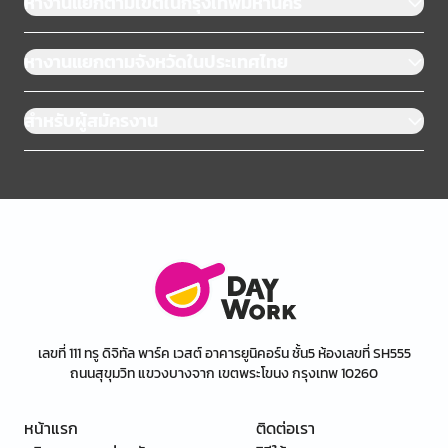
หางานแยกตามเขตในกรุงเทพมหานคร
หางานแยกตามจังหวัดในประเทศไทย
สำหรับผู้สมัครงาน
เลขที่ 111 ทรู ดิจิทัล พาร์ค เวสต์ อาคารยูนิคอร์น ชั้น5 ห้องเลขที่ SH555
ถนนสุขุมวิท แขวงบางจาก เขตพระโขนง กรุงเทพ 10260
หน้าแรก
ติดต่อเรา