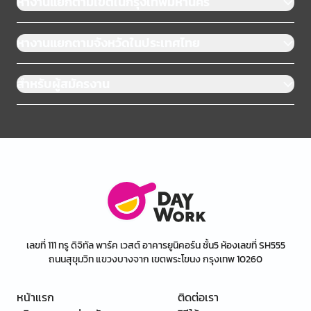
หางานแยกตามเขตในกรุงเทพมหานคร
หางานแยกตามจังหวัดในประเทศไทย
สำหรับผู้สมัครงาน
เลขที่ 111 ทรู ดิจิทัล พาร์ค เวสต์ อาคารยูนิคอร์น ชั้น5 ห้องเลขที่ SH555
ถนนสุขุมวิท แขวงบางจาก เขตพระโขนง กรุงเทพ 10260
หน้าแรก
ติดต่อเรา