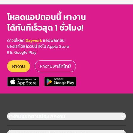
โหลดแอปตอนนี้ หางาน
ได้ทันทีเร็วสุด 1 ชั่วโมง!
ดาวน์โหลด
Daywork
แอปพลิเคชัน
ของเราได้แล้ววันนี้ ทั้งใน Apple Store
และ Google Play
หางาน
หางานพาร์ทไทม์
หางานแยกตามประเภทงาน