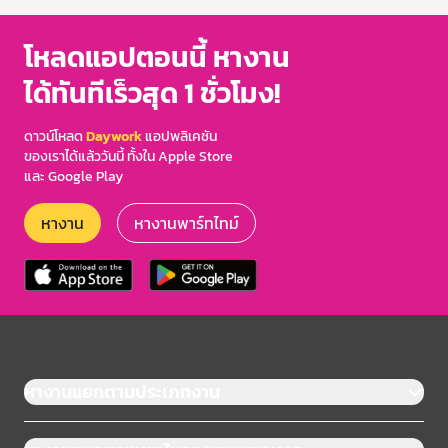
โหลดแอปตอนนี้ หางาน
ได้ทันทีเร็วสุด 1 ชั่วโมง!
ดาวน์โหลด
Daywork
แอปพลิเคชัน
ของเราได้แล้ววันนี้ ทั้งใน Apple Store
และ Google Play
หางาน
หางานพาร์ทไทม์
หางานแยกตามประเภทงาน