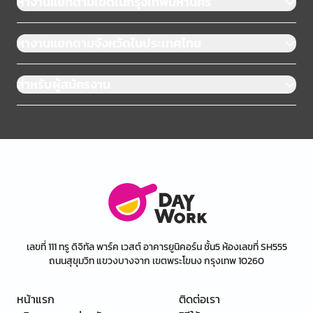
หางานแยกตามเขตในกรุงเทพมหานคร
หางานแยกตามจังหวัดในประเทศไทย
สำหรับผู้สมัครงาน
เลขที่ 111 ทรู ดิจิทัล พาร์ค เวสต์ อาคารยูนิคอร์น ชั้น5 ห้องเลขที่ SH555
ถนนสุขุมวิท แขวงบางจาก เขตพระโขนง กรุงเทพ 10260
หน้าแรก
ติดต่อเรา