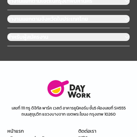
หางานแยกตามเขตในกรุงเทพมหานคร
หางานแยกตามจังหวัดในประเทศไทย
สำหรับผู้สมัครงาน
เลขที่ 111 ทรู ดิจิทัล พาร์ค เวสต์ อาคารยูนิคอร์น ชั้น5 ห้องเลขที่ SH555
ถนนสุขุมวิท แขวงบางจาก เขตพระโขนง กรุงเทพ 10260
หน้าแรก
ติดต่อเรา