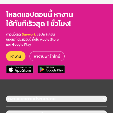
โหลดแอปตอนนี้ หางาน
ได้ทันทีเร็วสุด 1 ชั่วโมง!
ดาวน์โหลด
Daywork
แอปพลิเคชัน
ของเราได้แล้ววันนี้ ทั้งใน Apple Store
และ Google Play
หางาน
หางานพาร์ทไทม์
หางานแยกตามประเภทงาน