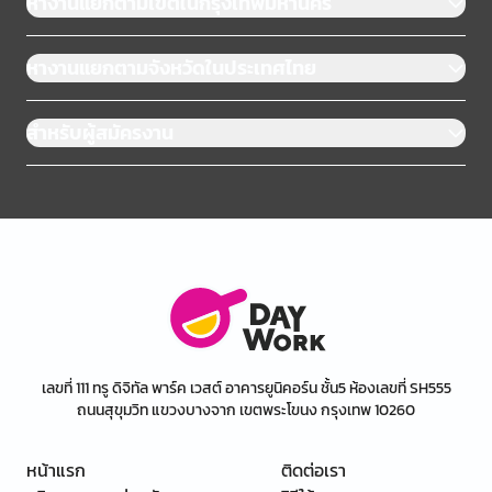
หางานแยกตามเขตในกรุงเทพมหานคร
หางานแยกตามจังหวัดในประเทศไทย
สำหรับผู้สมัครงาน
เลขที่ 111 ทรู ดิจิทัล พาร์ค เวสต์ อาคารยูนิคอร์น ชั้น5 ห้องเลขที่ SH555
ถนนสุขุมวิท แขวงบางจาก เขตพระโขนง กรุงเทพ 10260
หน้าแรก
ติดต่อเรา