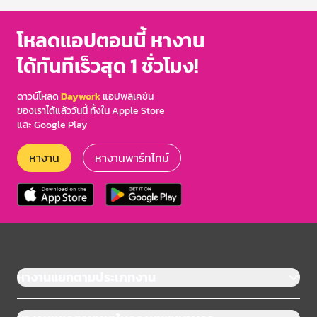
โหลดแอปตอนนี้ หางาน
ได้ทันทีเร็วสุด 1 ชั่วโมง!
ดาวน์โหลด
Daywork
แอปพลิเคชัน
ของเราได้แล้ววันนี้ ทั้งใน Apple Store
และ Google Play
หางาน
หางานพาร์ทไทม์
หางานแยกตามประเภทงาน