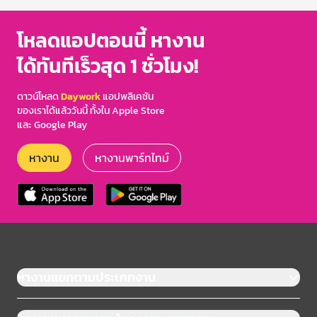
โหลดแอปตอนนี้ หางาน
ได้ทันทีเร็วสุด 1 ชั่วโมง!
ดาวน์โหลด
Daywork
แอปพลิเคชัน
ของเราได้แล้ววันนี้ ทั้งใน Apple Store
และ Google Play
หางาน
หางานพาร์ทไทม์
หางานแยกตามประเภทงาน