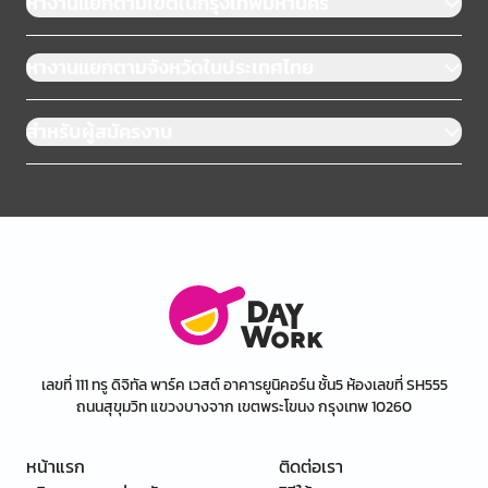
หางานแยกตามเขตในกรุงเทพมหานคร
หางานแยกตามจังหวัดในประเทศไทย
สำหรับผู้สมัครงาน
เลขที่ 111 ทรู ดิจิทัล พาร์ค เวสต์ อาคารยูนิคอร์น ชั้น5 ห้องเลขที่ SH555
ถนนสุขุมวิท แขวงบางจาก เขตพระโขนง กรุงเทพ 10260
หน้าแรก
ติดต่อเรา