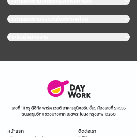
หางานแยกตามเขตในกรุงเทพมหานคร
หางานแยกตามจังหวัดในประเทศไทย
สำหรับผู้สมัครงาน
เลขที่ 111 ทรู ดิจิทัล พาร์ค เวสต์ อาคารยูนิคอร์น ชั้น5 ห้องเลขที่ SH555
ถนนสุขุมวิท แขวงบางจาก เขตพระโขนง กรุงเทพ 10260
หน้าแรก
ติดต่อเรา