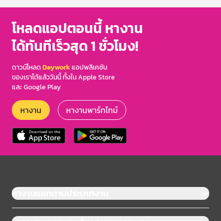
โหลดแอปตอนนี้ หางาน
ได้ทันทีเร็วสุด 1 ชั่วโมง!
ดาวน์โหลด
Daywork
แอปพลิเคชัน
ของเราได้แล้ววันนี้ ทั้งใน Apple Store
และ Google Play
หางาน
หางานพาร์ทไทม์
หางานแยกตามประเภทงาน