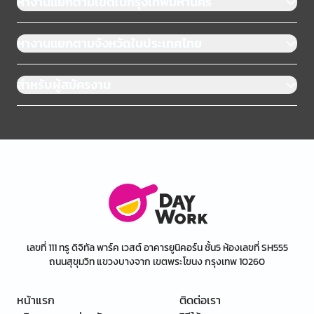
หางานแยกตามเขตในกรุงเทพมหานคร
หางานแยกตามจังหวัดในประเทศไทย
สำหรับผู้สมัครงาน
เลขที่ 111 ทรู ดิจิทัล พาร์ค เวสต์ อาคารยูนิคอร์น ชั้น5 ห้องเลขที่ SH555
ถนนสุขุมวิท แขวงบางจาก เขตพระโขนง กรุงเทพ 10260
หน้าแรก
ติดต่อเรา