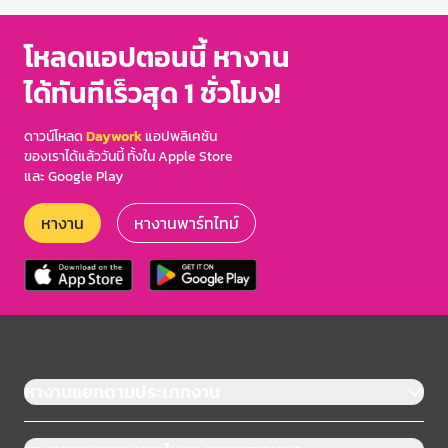
โหลดแอปตอนนี้ หางาน
ได้ทันทีเร็วสุด 1 ชั่วโมง!
ดาวน์โหลด
Daywork
แอปพลิเคชัน
ของเราได้แล้ววันนี้ ทั้งใน Apple Store
และ Google Play
หางาน
หางานพาร์ทไทม์
หางานแยกตามประเภทงาน