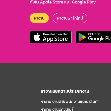
ทั้งใน Apple Store และ Google Play
หางาน
หางานพาร์ทไทม์
หางานแยกตามประเภทงาน
หางาน งานพีซี/พนักงานแนะนําสินค้า
หางาน งานแคชเชียร์