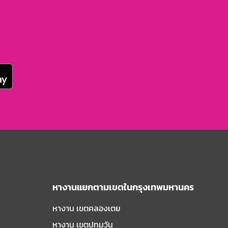
หางานแยกตามเขตในกรุงเทพมหานคร
หางาน เขตคลองเตย
หางาน เขตปทุมวัน