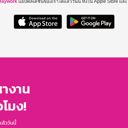
Daywork
แอปพลิเคชันของเราได้แล้ววันนี้ ทั้งใน Apple Store แล
หางาน
่วโมง!
้ววันนี้