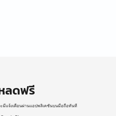
โหลดฟรี
 จะมีแจ้งเตือนผ่านแอปพลิเคชันบนมือถือทันที