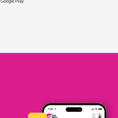
ะ Google Play