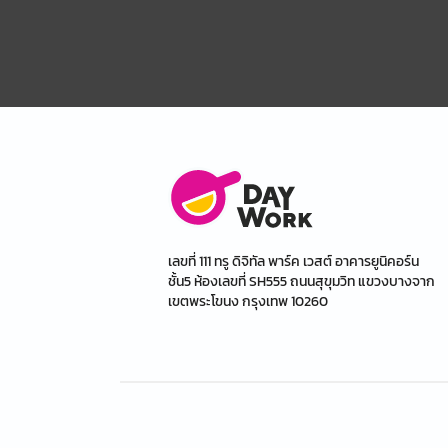
เลขที่ 111 ทรู ดิจิทัล พาร์ค เวสต์ อาคารยูนิคอร์น
ชั้น5 ห้องเลขที่ SH555 ถนนสุขุมวิท แขวงบางจาก
เขตพระโขนง กรุงเทพ 10260