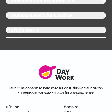
หางานแยกตามเขตในกรุงเทพมหานคร
หางานแยกตามจังหวัดในประเทศไทย
สำหรับผู้สมัครงาน
เลขที่ 111 ทรู ดิจิทัล พาร์ค เวสต์ อาคารยูนิคอร์น ชั้น5 ห้องเลขที่ SH555
ถนนสุขุมวิท แขวงบางจาก เขตพระโขนง กรุงเทพ 10260
หน้าแรก
ติดต่อเรา