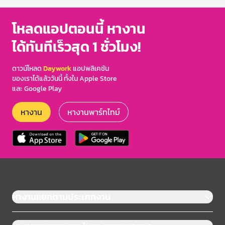
โหลดแอปตอนนี้ หางาน
ได้ทันทีเร็วสุด 1 ชั่วโมง!
ดาวน์โหลด
Daywork
แอปพลิเคชัน
ของเราได้แล้ววันนี้ ทั้งใน Apple Store
และ Google Play
หางาน
หางานพาร์ทไทม์
หางานแยกตามประเภทงาน