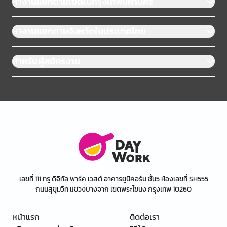
หางานแยกตามเขตในกรุงเทพมหานคร
หางานแยกตามจังหวัดในประเทศไทย
สำหรับผู้สมัครงาน
เลขที่ 111 ทรู ดิจิทัล พาร์ค เวสต์ อาคารยูนิคอร์น ชั้น5 ห้องเลขที่ SH555
ถนนสุขุมวิท แขวงบางจาก เขตพระโขนง กรุงเทพ 10260
หน้าแรก
ติดต่อเรา