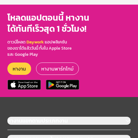
โหลดแอปตอนนี้ หางาน
ได้ทันทีเร็วสุด 1 ชั่วโมง!
ดาวน์โหลด
Daywork
แอปพลิเคชัน
ของเราได้แล้ววันนี้ ทั้งใน Apple Store
และ Google Play
หางาน
หางานพาร์ทไทม์
หางานแยกตามประเภทงาน