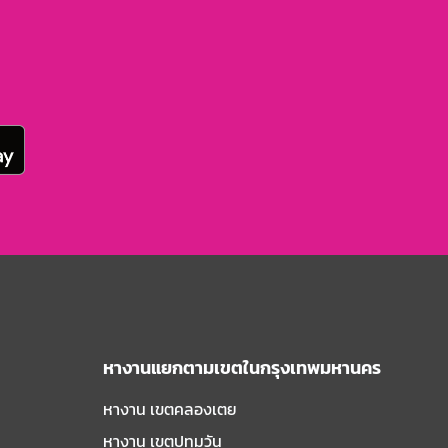
หางานแยกตามเขตในกรุงเทพมหานคร
หางาน เขตคลองเตย
หางาน เขตปทุมวัน