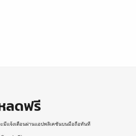
โหลดฟรี
 จะมีแจ้งเตือนผ่านแอปพลิเคชันบนมือถือทันที