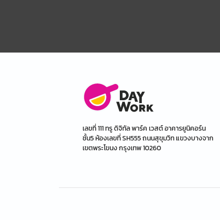
เลขที่ 111 ทรู ดิจิทัล พาร์ค เวสต์ อาคารยูนิคอร์น
ชั้น5 ห้องเลขที่ SH555 ถนนสุขุมวิท แขวงบางจาก
เขตพระโขนง กรุงเทพ 10260