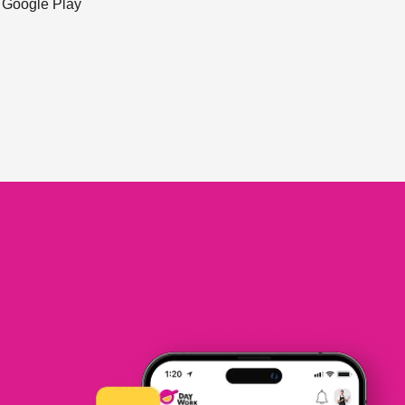
ะ Google Play