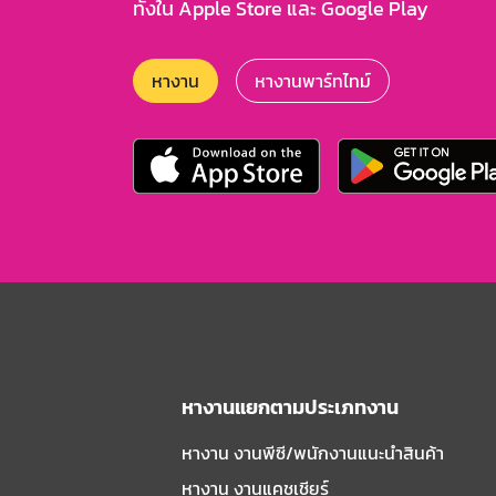
ทั้งใน Apple Store และ Google Play
หางาน
หางานพาร์ทไทม์
หางานแยกตามประเภทงาน
หางาน งานพีซี/พนักงานแนะนําสินค้า
หางาน งานแคชเชียร์