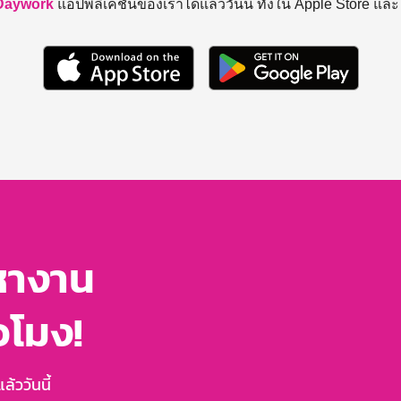
Daywork
แอปพลิเคชันของเราได้แล้ววันนี้ ทั้งใน Apple Store แล
หางาน
่วโมง!
้ววันนี้