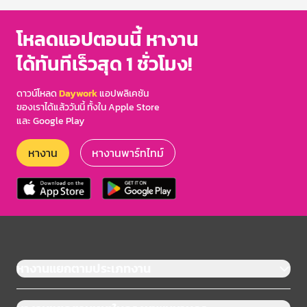
โหลดแอปตอนนี้ หางาน
ได้ทันทีเร็วสุด 1 ชั่วโมง!
ดาวน์โหลด
Daywork
แอปพลิเคชัน
ของเราได้แล้ววันนี้ ทั้งใน Apple Store
และ Google Play
หางาน
หางานพาร์ทไทม์
หางานแยกตามประเภทงาน