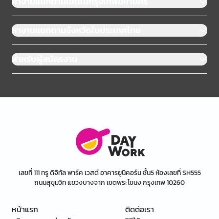
หางานแยกตามเขตในกรุงเทพมหานคร
หางานแยกตามจังหวัดในประเทศไทย
สำหรับผู้สมัครงาน
เลขที่ 111 ทรู ดิจิทัล พาร์ค เวสต์ อาคารยูนิคอร์น ชั้น5 ห้องเลขที่ SH555
ถนนสุขุมวิท แขวงบางจาก เขตพระโขนง กรุงเทพ 10260
หน้าแรก
ติดต่อเรา