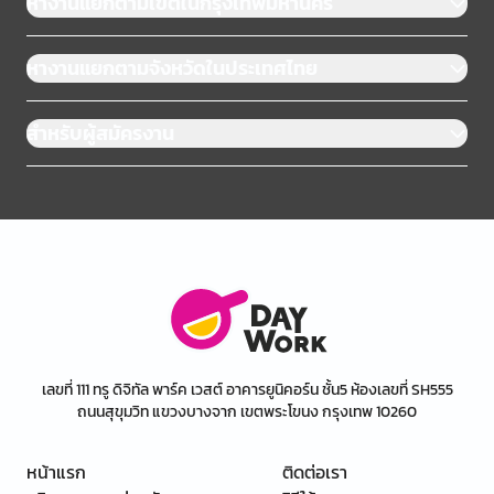
หางานแยกตามเขตในกรุงเทพมหานคร
หางานแยกตามจังหวัดในประเทศไทย
สำหรับผู้สมัครงาน
เลขที่ 111 ทรู ดิจิทัล พาร์ค เวสต์ อาคารยูนิคอร์น ชั้น5 ห้องเลขที่ SH555
ถนนสุขุมวิท แขวงบางจาก เขตพระโขนง กรุงเทพ 10260
หน้าแรก
ติดต่อเรา