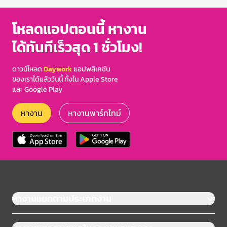
โหลดแอปตอนนี้ หางาน
ได้ทันทีเร็วสุด 1 ชั่วโมง!
ดาวน์โหลด
Daywork
แอปพลิเคชัน
ของเราได้แล้ววันนี้ ทั้งใน Apple Store
และ Google Play
หางาน
หางานพาร์ทไทม์
หางานแยกตามประเภทงาน