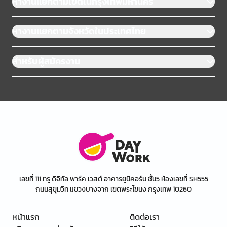
หางานแยกตามเขตในกรุงเทพมหานคร
หางานแยกตามจังหวัดในประเทศไทย
สำหรับผู้สมัครงาน
เลขที่ 111 ทรู ดิจิทัล พาร์ค เวสต์ อาคารยูนิคอร์น ชั้น5 ห้องเลขที่ SH555
ถนนสุขุมวิท แขวงบางจาก เขตพระโขนง กรุงเทพ 10260
หน้าแรก
ติดต่อเรา