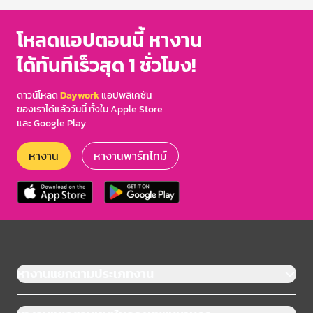
โหลดแอปตอนนี้ หางาน
ได้ทันทีเร็วสุด 1 ชั่วโมง!
ดาวน์โหลด
Daywork
แอปพลิเคชัน
ของเราได้แล้ววันนี้ ทั้งใน Apple Store
และ Google Play
หางาน
หางานพาร์ทไทม์
หางานแยกตามประเภทงาน