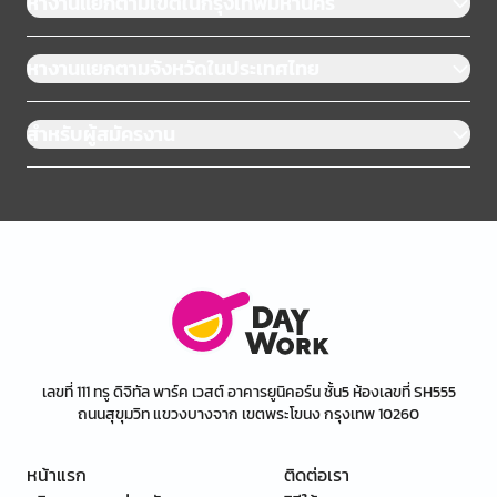
หางานแยกตามเขตในกรุงเทพมหานคร
หางานแยกตามจังหวัดในประเทศไทย
สำหรับผู้สมัครงาน
เลขที่ 111 ทรู ดิจิทัล พาร์ค เวสต์ อาคารยูนิคอร์น ชั้น5 ห้องเลขที่ SH555
ถนนสุขุมวิท แขวงบางจาก เขตพระโขนง กรุงเทพ 10260
หน้าแรก
ติดต่อเรา