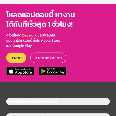
โหลดแอปตอนนี้ หางาน
ได้ทันทีเร็วสุด 1 ชั่วโมง!
ดาวน์โหลด
Daywork
แอปพลิเคชัน
ของเราได้แล้ววันนี้ ทั้งใน Apple Store
และ Google Play
หางาน
หางานพาร์ทไทม์
หางานแยกตามประเภทงาน