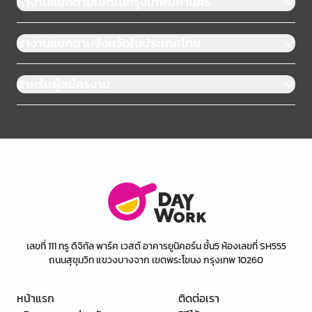
หางานแยกตามเขตในกรุงเทพมหานคร
หางานแยกตามจังหวัดในประเทศไทย
สำหรับผู้สมัครงาน
เลขที่ 111 ทรู ดิจิทัล พาร์ค เวสต์ อาคารยูนิคอร์น ชั้น5 ห้องเลขที่ SH555
ถนนสุขุมวิท แขวงบางจาก เขตพระโขนง กรุงเทพ 10260
หน้าแรก
ติดต่อเรา