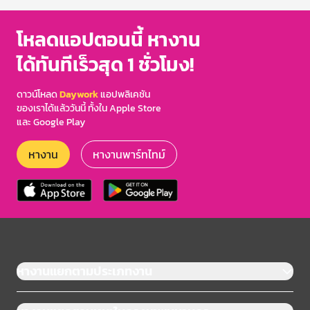
โหลดแอปตอนนี้ หางาน
ได้ทันทีเร็วสุด 1 ชั่วโมง!
ดาวน์โหลด
Daywork
แอปพลิเคชัน
ของเราได้แล้ววันนี้ ทั้งใน Apple Store
และ Google Play
หางาน
หางานพาร์ทไทม์
หางานแยกตามประเภทงาน