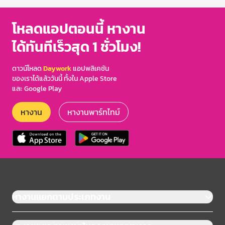
โหลดแอปตอนนี้ หางาน
ได้ทันทีเร็วสุด 1 ชั่วโมง!
ดาวน์โหลด
Daywork
แอปพลิเคชัน
ของเราได้แล้ววันนี้ ทั้งใน Apple Store
และ Google Play
หางาน
หางานพาร์ทไทม์
หางานแยกตามประเภทงาน