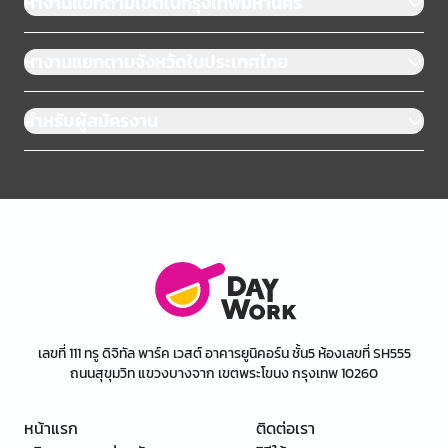
หางานแยกตามเขตในกรุงเทพมหานคร
หางานแยกตามจังหวัดในประเทศไทย
สำหรับผู้สมัครงาน
เลขที่ 111 ทรู ดิจิทัล พาร์ค เวสต์ อาคารยูนิคอร์น ชั้น5 ห้องเลขที่ SH555
ถนนสุขุมวิท แขวงบางจาก เขตพระโขนง กรุงเทพ 10260
หน้าแรก
ติดต่อเรา